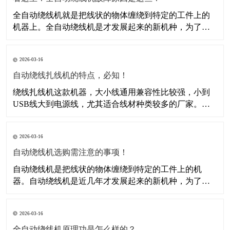
全自动绕线机就是把线状的物体缠绕到特定的工件上的
机器上。全自动绕线机是才发展起来的新机种，为了适
应高效率、高产量的要求，全自动机种一般都采用多头
联动设计，国内的生产厂家大多都是参照了台湾等地的
2026-03-16
进口机型的设计，采用可编程控制器作为设备的控制核
心，配合机械手、气动控制元件和执行附件来完成自动
自动绕线扎线机的特点，必知！
排线、自动缠
绕线扎线机这款机器，大小线通用兼容性比较强，小到
USB线大到电源线，尤其适合线材种类较多的厂家。速
度可到达2100条/小时，是手工的5－6倍。体积小不占地
方。工作台是按方便工人坐着作业设计的，大大降低员
2026-03-16
工疲劳强度，提高工作效率。本机采用可编程控制器
（PLC）控制，人机界面操控。​外型新颖，结构合理，
自动绕线机选购需注意的事项！
自动绕线机是把线状的物体缠绕到特定的工件上的机
器。自动绕线机是近几年才发展起来的新机种，为了适
应高效率、高产量的要求，全自动机种一般都采用多头
联动设计，国内的生产厂家大多都是参照了台湾等地的
2026-03-16
进口机型的设计，采用可编程控制器作为设备的控制核
心，配合机械手、气动控制元件和执行附件来完成自动
全自动绕线机原理功是怎么样的？