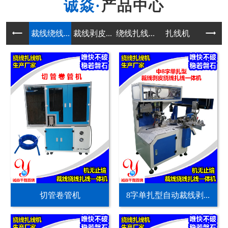
产品中心
裁线绕线...
裁线剥皮...
绕线扎线...
扎线机
其他非标
切管卷管机
8字单扎型自动裁线剥...