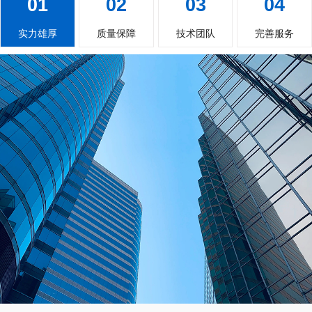
01
02
03
04
实力雄厚
质量保障
技术团队
完善服务